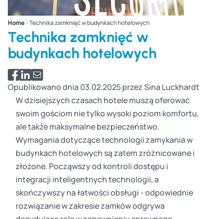
Home
Technika zamknięć w budynkach hotelowych
Technika zamknięć w
budynkach hotelowych
Udostępnij na Facebooku
Udostępnij na LinkedIn
Udostępnij przez e-mail
Opublikowano dnia 03.02.2025 przez Sina Luckhardt
W dzisiejszych czasach hotele muszą oferować
swoim gościom nie tylko wysoki poziom komfortu,
ale także maksymalne bezpieczeństwo.
Wymagania dotyczące technologii zamykania w
budynkach hotelowych są zatem zróżnicowane i
złożone. Począwszy od kontroli dostępu i
integracji inteligentnych technologii, a
skończywszy na łatwości obsługi - odpowiednie
rozwiązanie w zakresie zamków odgrywa