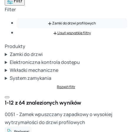
Filtr
Filter
Zamki do drzwi profilowych
Usuń wszystkie filtry
Produkty
Zamki do drzwi
Elektroniczna kontrola dostępu
Wkładki mechaniczne
System zamykania
Rozwiń filtr
Zamknij okno filtra
1-12 z 64 znalezionych wyników
0051 - Zamek wpuszczany zapadkowy o wysokiej
wytrzymałości do drzwi profilowych
Porównaj