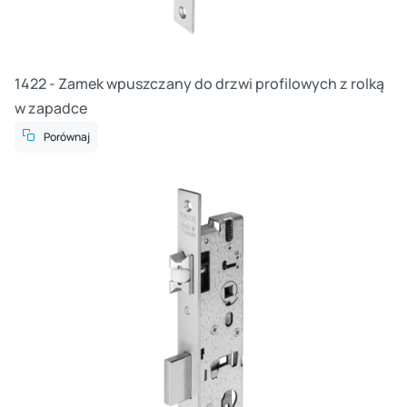
1422 - Zamek wpuszczany do drzwi profilowych z rolką
w zapadce
Porównaj
Cz