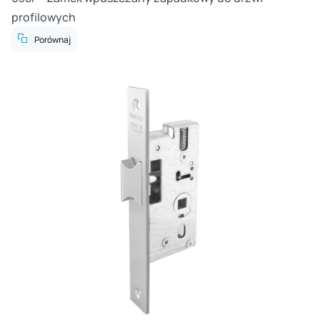
profilowych
Porównaj
Cz