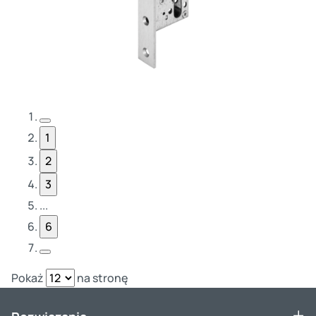
Poprzednia strona
1
2
3
...
6
Następna strona
Pokaż
na stronę