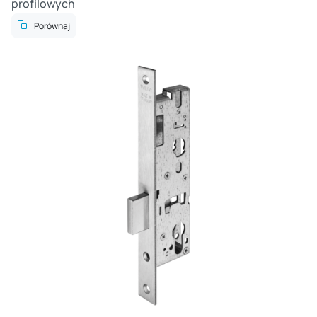
profilowych
Porównaj
Cz