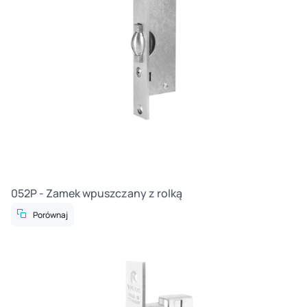
052P - Zamek wpuszczany z rolką
Porównaj
Cz