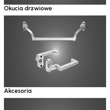
Okucia drzwiowe
Cz
Akcesoria
Cz