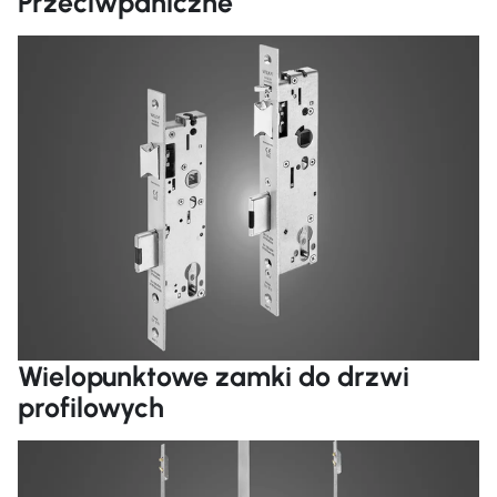
Przeciwpaniczne
Cz
Wielopunktowe zamki do drzwi
profilowych
Cz