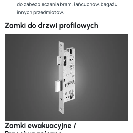
do zabezpieczania bram, łańcuchów, bagażu i
innych przedmiotów.
Zamki do drzwi profilowych
Cz
Zamki ewakuacyjne /