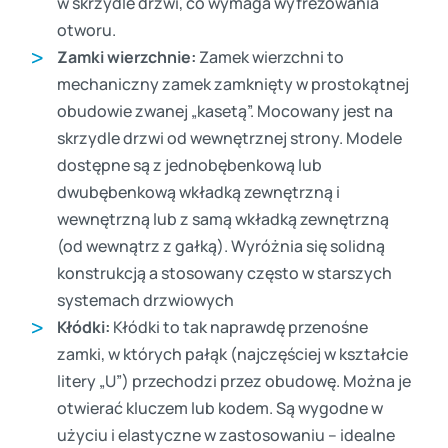
w skrzydle drzwi, co wymaga wyfrezowania
otworu.
Zamki wierzchnie:
Zamek wierzchni to
mechaniczny zamek zamknięty w prostokątnej
obudowie zwanej „kasetą”. Mocowany jest na
skrzydle drzwi od wewnętrznej strony. Modele
dostępne są z jednobębenkową lub
dwubębenkową wkładką zewnętrzną i
wewnętrzną lub z samą wkładką zewnętrzną
(od wewnątrz z gałką). Wyróżnia się solidną
konstrukcją a stosowany często w starszych
systemach drzwiowych
Kłódki:
Kłódki to tak naprawdę przenośne
zamki, w których pałąk (najczęściej w kształcie
litery „U”) przechodzi przez obudowę. Można je
otwierać kluczem lub kodem. Są wygodne w
użyciu i elastyczne w zastosowaniu – idealne