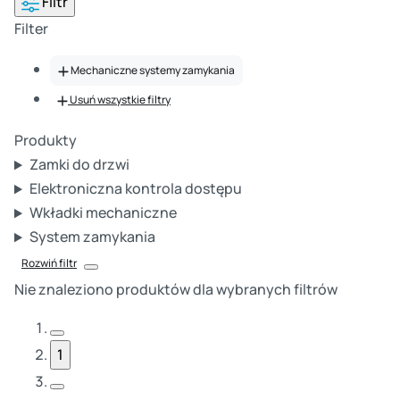
Filtr
Filter
Mechaniczne systemy zamykania
Usuń wszystkie filtry
Produkty
Zamki do drzwi
Elektroniczna kontrola dostępu
Wkładki mechaniczne
System zamykania
Rozwiń filtr
Zamknij okno filtra
Nie znaleziono produktów dla wybranych filtrów
Poprzednia strona
1
Następna strona