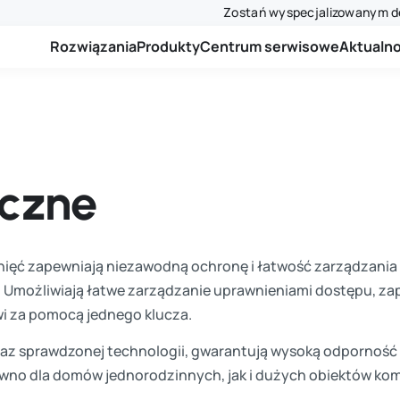
Zostań wyspecjalizowanym d
Rozwiązania
Produkty
Centrum serwisowe
Aktualno
czne
ięć zapewniają niezawodną ochronę i łatwość zarządzan
. Umożliwiają łatwe zarządzanie uprawnieniami dostępu, za
wi za pomocą jednego klucza.
 oraz sprawdzonej technologii, gwarantują wysoką odporność
wno dla domów jednorodzinnych, jak i dużych obiektów ko