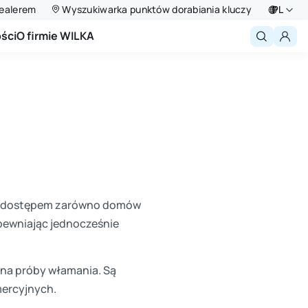
ealerem
Wyszukiwarka punktów dorabiania kluczy
PL
ści
O firmie WILKA
Deutsch
English
Niederlande
Français
Polski
ia dostępem zarówno domów
pewniając jednocześnie
 na próby włamania. Są
mercyjnych.