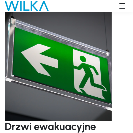
Przejdź do głównej treści
Drzwi ewakuacyjne