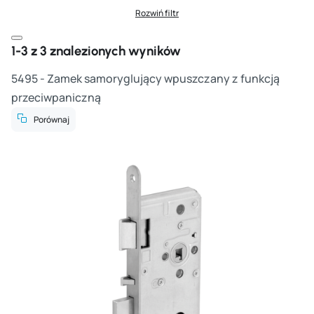
Rozwiń filtr
Zamknij okno filtra
1-3 z 3 znalezionych wyników
5495 - Zamek samoryglujący wpuszczany z funkcją
przeciwpaniczną
Porównaj
Cz