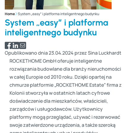
Home
System „easy” i platforma inteligentnego budynku
System „easy” i platforma
inteligentnego budynku
Udostępnij na Facebooku
Udostępnij na LinkedIn
Udostępnij przez e-mail
Opublikowano dnia 23.04.2024 przez Sina Luckhardt
ROCKETHOME GmbH oferuje inteligentne
rozwiązania budowlane dla branży nieruchomości
w całej Europie od 2010 roku. Dzięki opartej na
chmurze platformie „ROCKETHOME Estate” firma z
Kolonii stworzyła w ostatnich latach cyfrowe
doświadczenie dla mieszkańców, właścicieli,
zarządców i usługodawców. Użytkownicy
platformy mogą przeglądać, używać i rezerwować
swoje zatwierdzone urządzenia, a także szeroką